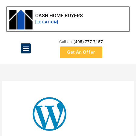
Skip
to
CASH HOME BUYERS
content
[LOCATION]
Call Us!
(405) 777-7157
Menu
Get An Offer